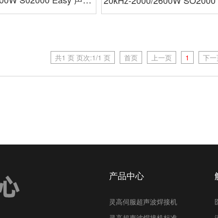
20kHz-2000/2600W SO2000
华台落地机型小电箱模拟
声峰超声波豪华台落地机型
模拟
共1 页 页次:1/1 页
首页
上一页
1
下一
产品中心
灵高伺服超声波焊接机
灵高超声波焊接机标准