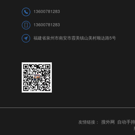
13600781283
13600781283
福建省泉州市南安市霞美镇山美村顺达路5号
搜外网
自动手
友情链接：